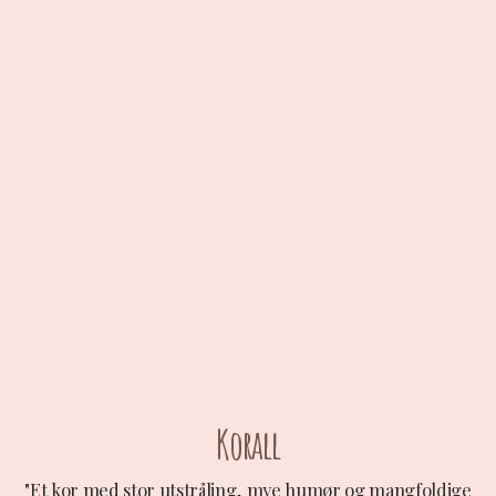
Korall
"Et kor med stor utstråling, mye humør og mangfoldige