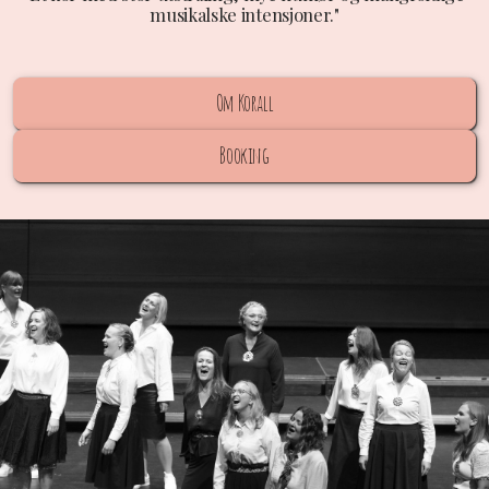
musikalske intensjoner."
Om Korall
Booking